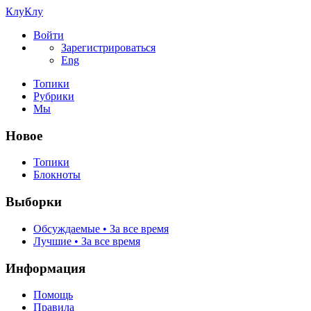
КлуКлу
Войти
Зарегистрироваться
Eng
Топики
Рубрики
Мы
Новое
Топики
Блокноты
Выборки
Обсуждаемые • За все время
Лучшие • За все время
Информация
Помощь
Правила