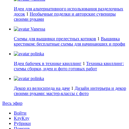
Идеи для альтернативного использования разделочных
досок
1
Необычные поделки и авторские сувениры
своими руками
Vanessa
Схемы для вышивки прелестных котиков
1
Вышивка
крестиком: бесплатные схемы для начинающих и профи
polinka
Идеи бабочек в технике квиллинг
1
Техника квиллинг:
схемы сборки, идеи и фото готовых работ
polinka
Декор из велосипеда на даче
1
Дизайн интерьера и декор
своими руками: мастер-классы с фото
Весь эфир
Войти
КлуКлу
Рубрики
Помощь