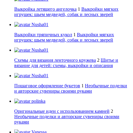
Выкройка летящего ангелочка
1
Выкройки мягких
игрушек: шьем медведей, собак и лесных зверей
Nusha01
Выкройки тряпичных кукол
1
Выкройки мягких
игрушек: шьем медведей, собак и лесных зверей
Nusha01
Схемы для вязания ленточного кружева
2
Шитье и
вязание для детей: схемы, выкройки и описания
Nusha01
Пошаговое оформление букетов
1
Необычные поделки
и авторские сувениры своими руками
polinka
Оригинальные идеи с использованием камней
2
Необычные поделки и авторские сувениры своими
руками
Vanessa