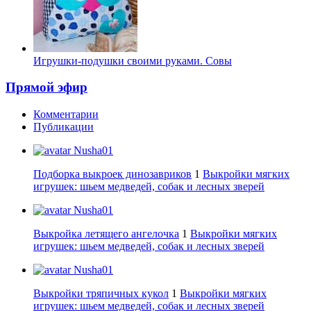
Игрушки-подушки своими руками. Совы
Прямой эфир
Комментарии
Публикации
Nusha01
Подборка выкроек динозавриков
1
Выкройки мягких
игрушек: шьем медведей, собак и лесных зверей
Nusha01
Выкройка летящего ангелочка
1
Выкройки мягких
игрушек: шьем медведей, собак и лесных зверей
Nusha01
Выкройки тряпичных кукол
1
Выкройки мягких
игрушек: шьем медведей, собак и лесных зверей