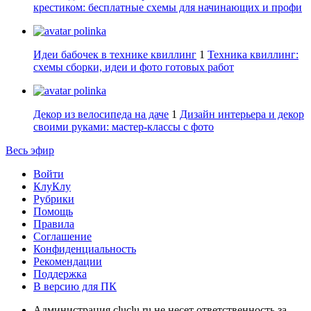
крестиком: бесплатные схемы для начинающих и профи
polinka
Идеи бабочек в технике квиллинг
1
Техника квиллинг:
схемы сборки, идеи и фото готовых работ
polinka
Декор из велосипеда на даче
1
Дизайн интерьера и декор
своими руками: мастер-классы с фото
Весь эфир
Войти
КлуКлу
Рубрики
Помощь
Правила
Соглашение
Конфиденциальность
Рекомендации
Поддержка
В версию для ПК
Администрация cluclu.ru не несет ответственность за