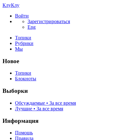
КлуКлу
Войти
Зарегистрироваться
Eng
Топики
Рубрики
Мы
Новое
Топики
Блокноты
Выборки
Обсуждаемые • За все время
Лучшие • За все время
Информация
Помощь
Правила