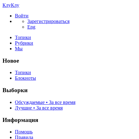
КлуКлу
Войти
Зарегистрироваться
Eng
Топики
Рубрики
Мы
Новое
Топики
Блокноты
Выборки
Обсуждаемые • За все время
Лучшие • За все время
Информация
Помощь
Правила