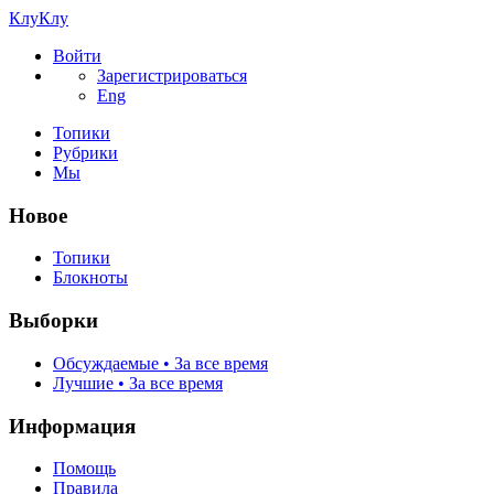
КлуКлу
Войти
Зарегистрироваться
Eng
Топики
Рубрики
Мы
Новое
Топики
Блокноты
Выборки
Обсуждаемые • За все время
Лучшие • За все время
Информация
Помощь
Правила