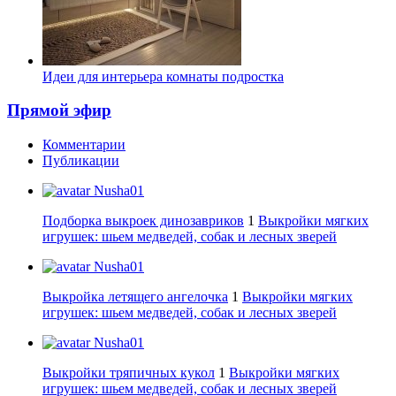
Идеи для интерьера комнаты подростка
Прямой эфир
Комментарии
Публикации
Nusha01
Подборка выкроек динозавриков
1
Выкройки мягких
игрушек: шьем медведей, собак и лесных зверей
Nusha01
Выкройка летящего ангелочка
1
Выкройки мягких
игрушек: шьем медведей, собак и лесных зверей
Nusha01
Выкройки тряпичных кукол
1
Выкройки мягких
игрушек: шьем медведей, собак и лесных зверей