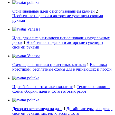
polinka
Оригинальные идеи с использованием камней
2
Необычные поделки и авторские сувениры своими
руками
Vanessa
Идеи для альтернативного использования разделочных
досок
1
Необычные поделки и авторские сувениры
своими руками
Vanessa
Схемы для вышивки прелестных котиков
1
Вышивка
крестиком: бесплатные схемы для начинающих и профи
polinka
Идеи бабочек в технике квиллинг
1
Техника квиллинг:
схемы сборки, идеи и фото готовых работ
polinka
Декор из велосипеда на даче
1
Дизайн интерьера и декор
своими руками: мастер-классы с фото