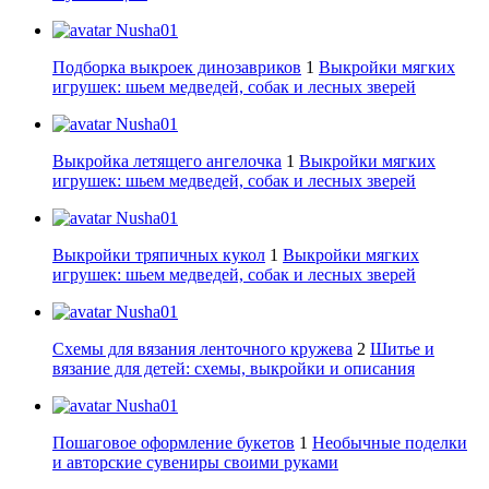
Nusha01
Подборка выкроек динозавриков
1
Выкройки мягких
игрушек: шьем медведей, собак и лесных зверей
Nusha01
Выкройка летящего ангелочка
1
Выкройки мягких
игрушек: шьем медведей, собак и лесных зверей
Nusha01
Выкройки тряпичных кукол
1
Выкройки мягких
игрушек: шьем медведей, собак и лесных зверей
Nusha01
Схемы для вязания ленточного кружева
2
Шитье и
вязание для детей: схемы, выкройки и описания
Nusha01
Пошаговое оформление букетов
1
Необычные поделки
и авторские сувениры своими руками