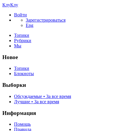
КлуКлу
Войти
Зарегистрироваться
Eng
Топики
Рубрики
Мы
Новое
Топики
Блокноты
Выборки
Обсуждаемые • За все время
Лучшие • За все время
Информация
Помощь
Правила