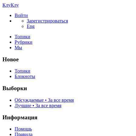
КлуКлу
Войти
Зарегистрироваться
Eng
Топики
Рубрики
Мы
Новое
Топики
Блокноты
Выборки
Обсуждаемые • За все время
Лучшие • За все время
Информация
Помощь
Правила