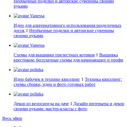
Необычные поделки и авторские сувениры своими
руками
Vanessa
Идеи для альтернативного использования разделочных
досок
1
Необычные поделки и авторские сувениры
своими руками
Vanessa
Схемы для вышивки прелестных котиков
1
Вышивка
крестиком: бесплатные схемы для начинающих и профи
polinka
Идеи бабочек в технике квиллинг
1
Техника квиллинг:
схемы сборки, идеи и фото готовых работ
polinka
Декор из велосипеда на даче
1
Дизайн интерьера и декор
своими руками: мастер-классы с фото
Весь эфир