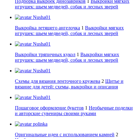
Подборка выкроек динозавриков
1
Выкройки мягких
игрушек: шьем медведей, собак и лесных зверей
Nusha01
Выкройка летящего ангелочка
1
Выкройки мягких
игрушек: шьем медведей, собак и лесных зверей
Nusha01
Выкройки тряпичных кукол
1
Выкройки мягких
игрушек: шьем медведей, собак и лесных зверей
Nusha01
Схемы для вязания ленточного кружева
2
Шитье и
вязание для детей: схемы, выкройки и описания
Nusha01
Пошаговое оформление букетов
1
Необычные поделки
и авторские сувениры своими руками
polinka
Оригинальные идеи с использованием камней
2