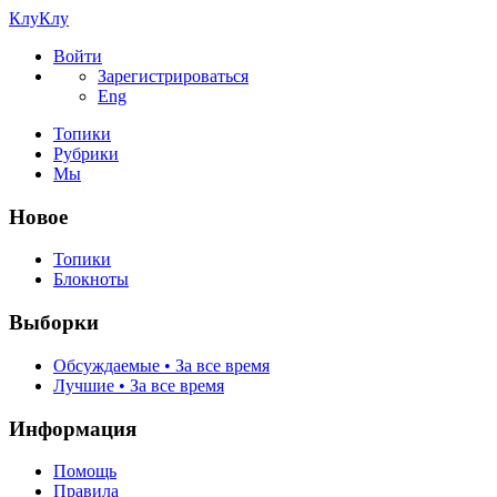
КлуКлу
Войти
Зарегистрироваться
Eng
Топики
Рубрики
Мы
Новое
Топики
Блокноты
Выборки
Обсуждаемые • За все время
Лучшие • За все время
Информация
Помощь
Правила