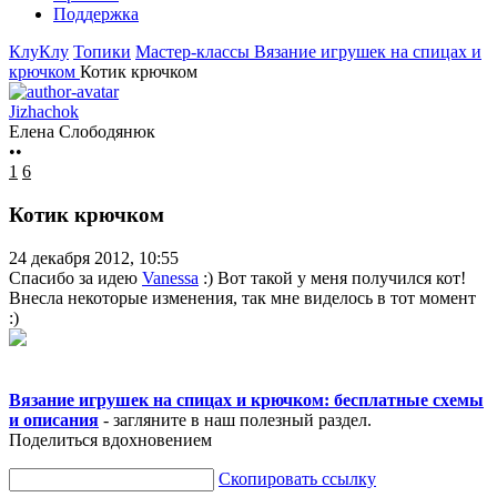
Поддержка
КлуКлу
Топики
Мастер-классы
Вязание игрушек на спицах и
крючком
Котик крючком
Jizhachok
Елена Слободянюк
••
1
6
Котик крючком
24 декабря 2012, 10:55
Спасибо за идею
Vanessa
:) Вот такой у меня получился кот!
Внесла некоторые изменения, так мне виделось в тот момент
:)
Вязание игрушек на спицах и крючком: бесплатные схемы
и описания
- загляните в наш полезный раздел.
Поделиться вдохновением
Скопировать ссылку