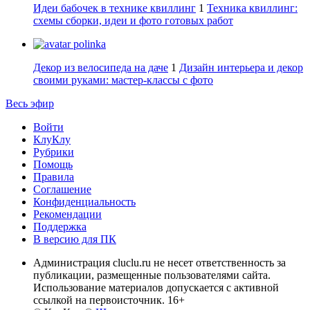
Идеи бабочек в технике квиллинг
1
Техника квиллинг:
схемы сборки, идеи и фото готовых работ
polinka
Декор из велосипеда на даче
1
Дизайн интерьера и декор
своими руками: мастер-классы с фото
Весь эфир
Войти
КлуКлу
Рубрики
Помощь
Правила
Соглашение
Конфиденциальность
Рекомендации
Поддержка
В версию для ПК
Администрация cluclu.ru не несет ответственность за
публикации, размещенные пользователями сайта.
Использование материалов допускается с активной
ссылкой на первоисточник. 16+