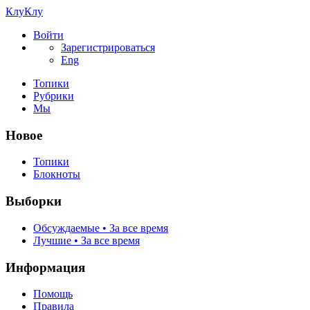
КлуКлу
Войти
Зарегистрироваться
Eng
Топики
Рубрики
Мы
Новое
Топики
Блокноты
Выборки
Обсуждаемые • За все время
Лучшие • За все время
Информация
Помощь
Правила