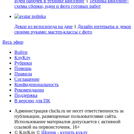
Идеи бабочек в технике квиллинг
1
Техника квиллинг:
схемы сборки, идеи и фото готовых работ
polinka
Декор из велосипеда на даче
1
Дизайн интерьера и декор
своими руками: мастер-классы с фото
Весь эфир
Войти
КлуКлу
Рубрики
Помощь
Правила
Соглашение
Конфиденциальность
Рекомендации
Поддержка
В версию для ПК
Администрация cluclu.ru не несет ответственность за
публикации, размещенные пользователями сайта.
Использование материалов допускается с активной
ссылкой на первоисточник. 16+
© КлуКлу
©
Шопик - купить куклу