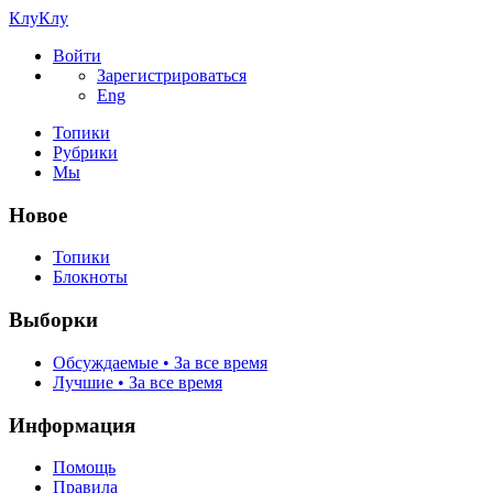
КлуКлу
Войти
Зарегистрироваться
Eng
Топики
Рубрики
Мы
Новое
Топики
Блокноты
Выборки
Обсуждаемые • За все время
Лучшие • За все время
Информация
Помощь
Правила