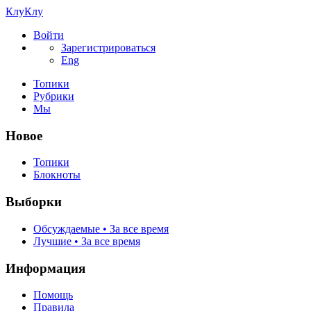
КлуКлу
Войти
Зарегистрироваться
Eng
Топики
Рубрики
Мы
Новое
Топики
Блокноты
Выборки
Обсуждаемые • За все время
Лучшие • За все время
Информация
Помощь
Правила