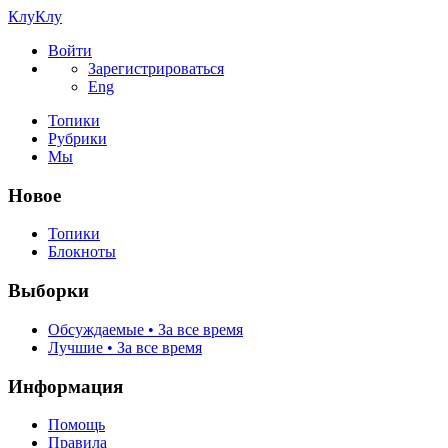
КлуКлу
Войти
Зарегистрироваться
Eng
Топики
Рубрики
Мы
Новое
Топики
Блокноты
Выборки
Обсуждаемые • За все время
Лучшие • За все время
Информация
Помощь
Правила