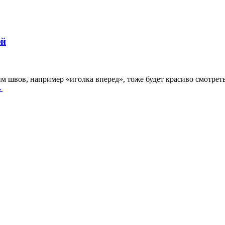
ей
им швов, например «иголка вперед», тоже будет красиво смотре
→