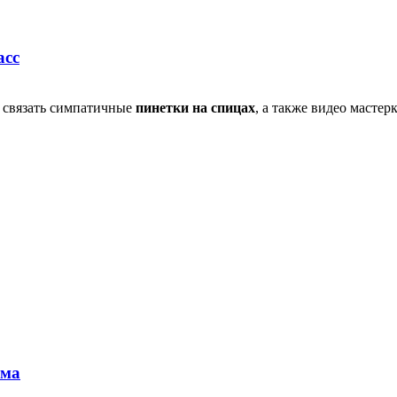
асс
к связать симпатичные
пинетки на спицах
, а также видео мастерк
ема