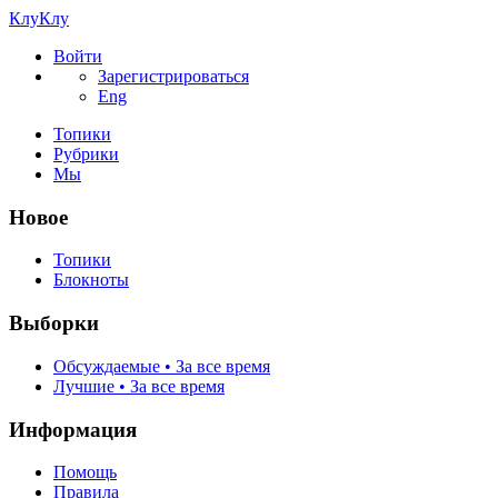
КлуКлу
Войти
Зарегистрироваться
Eng
Топики
Рубрики
Мы
Новое
Топики
Блокноты
Выборки
Обсуждаемые • За все время
Лучшие • За все время
Информация
Помощь
Правила