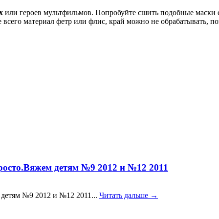
х
или героев мультфильмов. Попробуйте сшить подобные маски с
е всего материал фетр или флис, край можно не обрабатывать, п
росто.Вяжем детям №9 2012 и №12 2011
 детям №9 2012 и №12 2011...
Читать дальше →