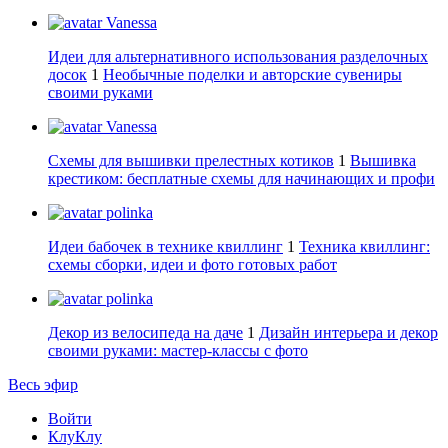
Vanessa
Идеи для альтернативного использования разделочных
досок
1
Необычные поделки и авторские сувениры
своими руками
Vanessa
Схемы для вышивки прелестных котиков
1
Вышивка
крестиком: бесплатные схемы для начинающих и профи
polinka
Идеи бабочек в технике квиллинг
1
Техника квиллинг:
схемы сборки, идеи и фото готовых работ
polinka
Декор из велосипеда на даче
1
Дизайн интерьера и декор
своими руками: мастер-классы с фото
Весь эфир
Войти
КлуКлу