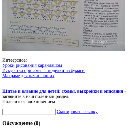
Интеерсное:
Уроки рисования карандашом
Искусство оригами — поделки из бумаги
Макраме для начинающих
Шитье и вязание для детей: схемы, выкройки и описания
-
загляните в наш полезный раздел.
Поделиться вдохновением
Скопировать ссылку
Обсуждение (0)