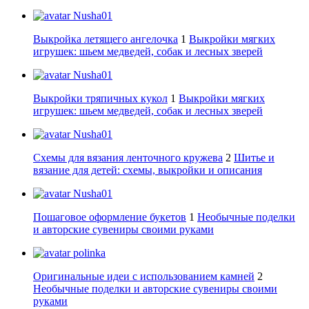
Nusha01
Выкройка летящего ангелочка
1
Выкройки мягких
игрушек: шьем медведей, собак и лесных зверей
Nusha01
Выкройки тряпичных кукол
1
Выкройки мягких
игрушек: шьем медведей, собак и лесных зверей
Nusha01
Схемы для вязания ленточного кружева
2
Шитье и
вязание для детей: схемы, выкройки и описания
Nusha01
Пошаговое оформление букетов
1
Необычные поделки
и авторские сувениры своими руками
polinka
Оригинальные идеи с использованием камней
2
Необычные поделки и авторские сувениры своими
руками