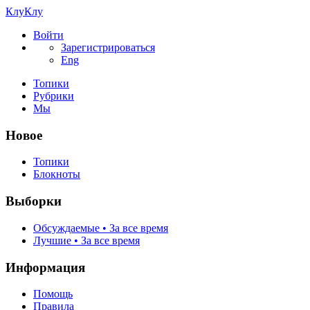
КлуКлу
Войти
Зарегистрироваться
Eng
Топики
Рубрики
Мы
Новое
Топики
Блокноты
Выборки
Обсуждаемые • За все время
Лучшие • За все время
Информация
Помощь
Правила