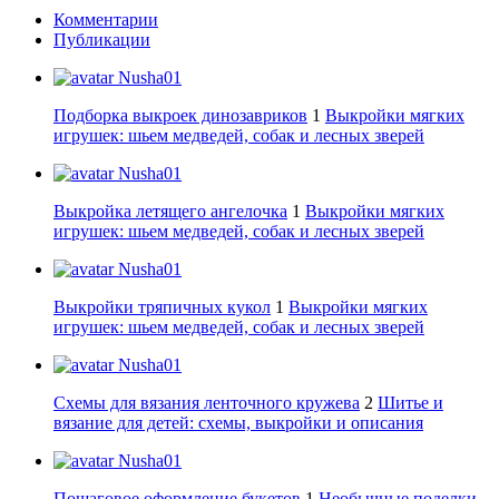
Комментарии
Публикации
Nusha01
Подборка выкроек динозавриков
1
Выкройки мягких
игрушек: шьем медведей, собак и лесных зверей
Nusha01
Выкройка летящего ангелочка
1
Выкройки мягких
игрушек: шьем медведей, собак и лесных зверей
Nusha01
Выкройки тряпичных кукол
1
Выкройки мягких
игрушек: шьем медведей, собак и лесных зверей
Nusha01
Схемы для вязания ленточного кружева
2
Шитье и
вязание для детей: схемы, выкройки и описания
Nusha01
Пошаговое оформление букетов
1
Необычные поделки