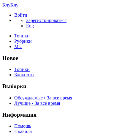
КлуКлу
Войти
Зарегистрироваться
Eng
Топики
Рубрики
Мы
Новое
Топики
Блокноты
Выборки
Обсуждаемые • За все время
Лучшие • За все время
Информация
Помощь
Правила