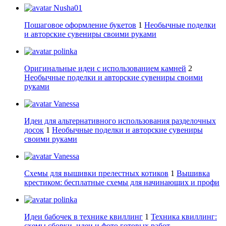
Nusha01
Пошаговое оформление букетов
1
Необычные поделки
и авторские сувениры своими руками
polinka
Оригинальные идеи с использованием камней
2
Необычные поделки и авторские сувениры своими
руками
Vanessa
Идеи для альтернативного использования разделочных
досок
1
Необычные поделки и авторские сувениры
своими руками
Vanessa
Схемы для вышивки прелестных котиков
1
Вышивка
крестиком: бесплатные схемы для начинающих и профи
polinka
Идеи бабочек в технике квиллинг
1
Техника квиллинг:
схемы сборки, идеи и фото готовых работ