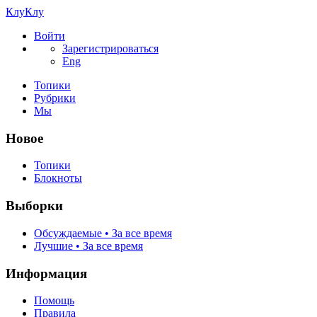
КлуКлу
Войти
Зарегистрироваться
Eng
Топики
Рубрики
Мы
Новое
Топики
Блокноты
Выборки
Обсуждаемые • За все время
Лучшие • За все время
Информация
Помощь
Правила