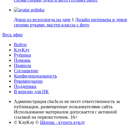
polinka
Декор из велосипеда на даче
1
Дизайн интерьера и декор
своими руками: мастер-классы с фото
Весь эфир
Войти
КлуКлу
Рубрики
Помощь
Правила
Соглашение
Конфиденциальность
Рекомендации
Поддержка
В версию для ПК
Администрация cluclu.ru не несет ответственность за
публикации, размещенные пользователями сайта.
Использование материалов допускается с активной
ссылкой на первоисточник. 16+
© КлуКлу
©
Шопик - купить куклу