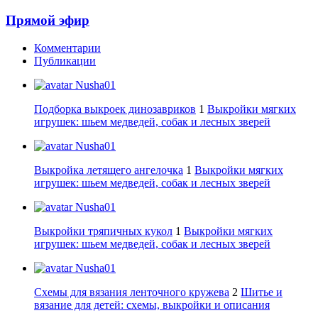
Прямой эфир
Комментарии
Публикации
Nusha01
Подборка выкроек динозавриков
1
Выкройки мягких
игрушек: шьем медведей, собак и лесных зверей
Nusha01
Выкройка летящего ангелочка
1
Выкройки мягких
игрушек: шьем медведей, собак и лесных зверей
Nusha01
Выкройки тряпичных кукол
1
Выкройки мягких
игрушек: шьем медведей, собак и лесных зверей
Nusha01
Схемы для вязания ленточного кружева
2
Шитье и
вязание для детей: схемы, выкройки и описания