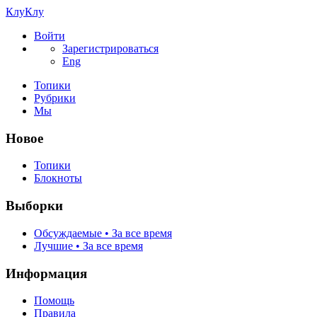
КлуКлу
Войти
Зарегистрироваться
Eng
Топики
Рубрики
Мы
Новое
Топики
Блокноты
Выборки
Обсуждаемые • За все время
Лучшие • За все время
Информация
Помощь
Правила