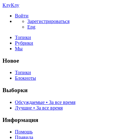
КлуКлу
Войти
Зарегистрироваться
Eng
Топики
Рубрики
Мы
Новое
Топики
Блокноты
Выборки
Обсуждаемые • За все время
Лучшие • За все время
Информация
Помощь
Правила