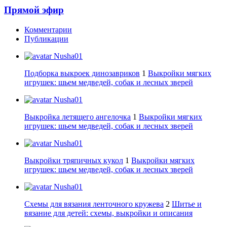
Прямой эфир
Комментарии
Публикации
Nusha01
Подборка выкроек динозавриков
1
Выкройки мягких
игрушек: шьем медведей, собак и лесных зверей
Nusha01
Выкройка летящего ангелочка
1
Выкройки мягких
игрушек: шьем медведей, собак и лесных зверей
Nusha01
Выкройки тряпичных кукол
1
Выкройки мягких
игрушек: шьем медведей, собак и лесных зверей
Nusha01
Схемы для вязания ленточного кружева
2
Шитье и
вязание для детей: схемы, выкройки и описания