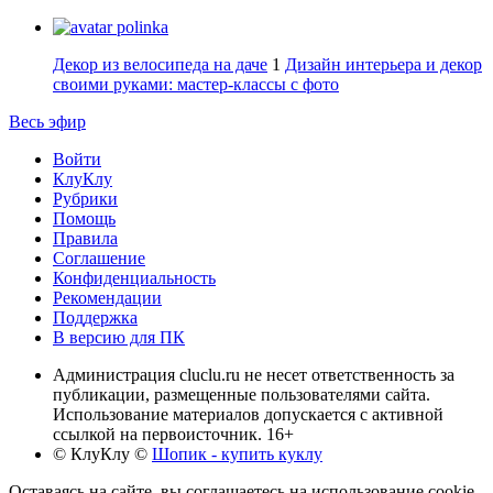
polinka
Декор из велосипеда на даче
1
Дизайн интерьера и декор
своими руками: мастер-классы с фото
Весь эфир
Войти
КлуКлу
Рубрики
Помощь
Правила
Соглашение
Конфиденциальность
Рекомендации
Поддержка
В версию для ПК
Администрация cluclu.ru не несет ответственность за
публикации, размещенные пользователями сайта.
Использование материалов допускается с активной
ссылкой на первоисточник. 16+
© КлуКлу
©
Шопик - купить куклу
Оставаясь на сайте, вы соглашаетесь на использование cookie-