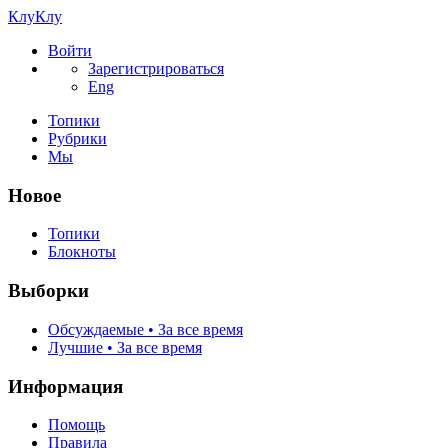
КлуКлу
Войти
Зарегистрироваться
Eng
Топики
Рубрики
Мы
Новое
Топики
Блокноты
Выборки
Обсуждаемые • За все время
Лучшие • За все время
Информация
Помощь
Правила