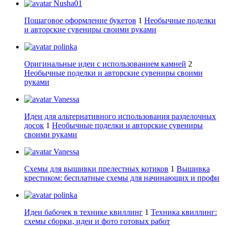
Nusha01
Пошаговое оформление букетов
1
Необычные поделки
и авторские сувениры своими руками
polinka
Оригинальные идеи с использованием камней
2
Необычные поделки и авторские сувениры своими
руками
Vanessa
Идеи для альтернативного использования разделочных
досок
1
Необычные поделки и авторские сувениры
своими руками
Vanessa
Схемы для вышивки прелестных котиков
1
Вышивка
крестиком: бесплатные схемы для начинающих и профи
polinka
Идеи бабочек в технике квиллинг
1
Техника квиллинг:
схемы сборки, идеи и фото готовых работ