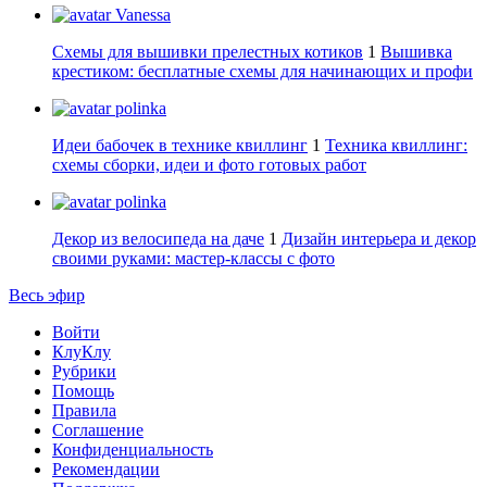
Vanessa
Схемы для вышивки прелестных котиков
1
Вышивка
крестиком: бесплатные схемы для начинающих и профи
polinka
Идеи бабочек в технике квиллинг
1
Техника квиллинг:
схемы сборки, идеи и фото готовых работ
polinka
Декор из велосипеда на даче
1
Дизайн интерьера и декор
своими руками: мастер-классы с фото
Весь эфир
Войти
КлуКлу
Рубрики
Помощь
Правила
Соглашение
Конфиденциальность
Рекомендации