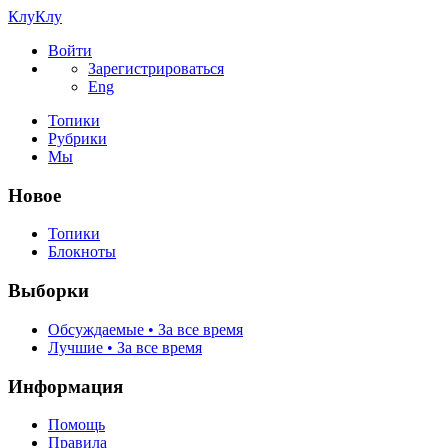
КлуКлу
Войти
Зарегистрироваться
Eng
Топики
Рубрики
Мы
Новое
Топики
Блокноты
Выборки
Обсуждаемые • За все время
Лучшие • За все время
Информация
Помощь
Правила