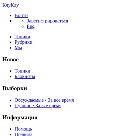
КлуКлу
Войти
Зарегистрироваться
Eng
Топики
Рубрики
Мы
Новое
Топики
Блокноты
Выборки
Обсуждаемые • За все время
Лучшие • За все время
Информация
Помощь
Правила