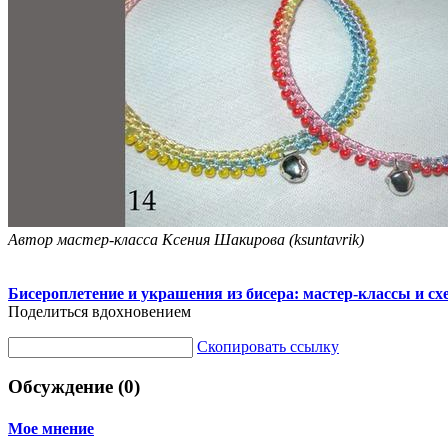
Автор мастер-класса Ксения Шакирова (ksuntavrik)
Бисероплетение и украшения из бисера: мастер-классы и с
Поделиться вдохновением
Скопировать ссылку
Обсуждение (0)
Мое мнение