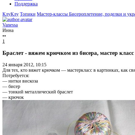
Поддержка
КлуКлу
Топики
Мастер-классы
Бисероплетение, поделки и ук
Vanessa
Инна
••
1
Браслет - вяжем крючком из бисера, мастер класс
24 января 2012, 10:15
Для тех, кто вяжет крючком — мастеркласс в картинках, как св
Потребуется:
— нитки вискоза
— бисер
— тонкий металлический браслет
— крючок