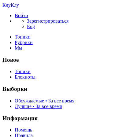
КлуКлу
Войти
Зарегистрироваться
Eng
Топики
Рубрики
Мы
Новое
Топики
Блокноты
Выборки
Обсуждаемые • За все время
Лучшие • За все время
Информация
Помощь
Правила