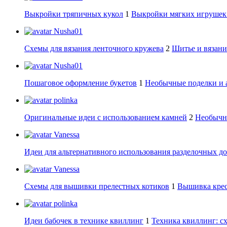
Выкройки тряпичных кукол
1
Выкройки мягких игрушек:
Nusha01
Схемы для вязания ленточного кружева
2
Шитье и вязани
Nusha01
Пошаговое оформление букетов
1
Необычные поделки и 
polinka
Оригинальные идеи с использованием камней
2
Необычны
Vanessa
Идеи для альтернативного использования разделочных д
Vanessa
Схемы для вышивки прелестных котиков
1
Вышивка крес
polinka
Идеи бабочек в технике квиллинг
1
Техника квиллинг: сх