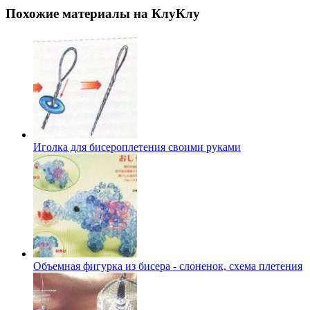
Похожие материалы на КлуКлу
Иголка для бисероплетения своими руками
Объемная фигурка из бисера - слоненок, схема плетения