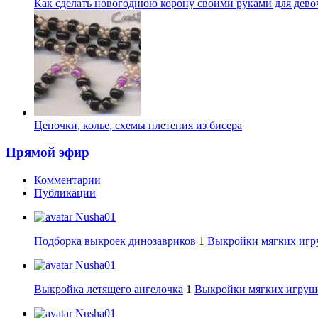
Как сделать новогоднюю корону своими руками для девоч
Цепочки, колье, схемы плетения из бисера
Прямой эфир
Комментарии
Публикации
Nusha01
Подборка выкроек динозавриков
1
Выкройки мягких игру
Nusha01
Выкройка летящего ангелочка
1
Выкройки мягких игруше
Nusha01