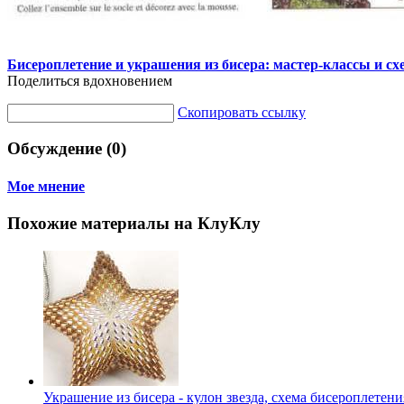
Бисероплетение и украшения из бисера: мастер-классы и с
Поделиться вдохновением
Скопировать ссылку
Обсуждение (0)
Мое мнение
Похожие материалы на КлуКлу
Украшение из бисера - кулон звезда, схема бисероплетени