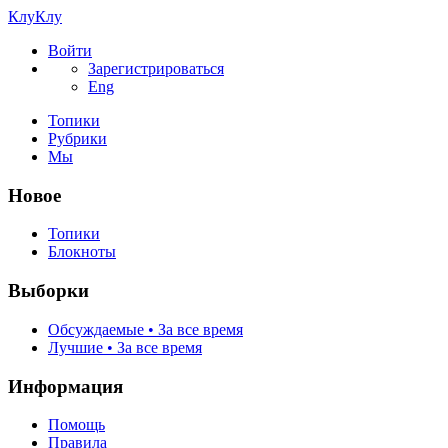
КлуКлу
Войти
Зарегистрироваться
Eng
Топики
Рубрики
Мы
Новое
Топики
Блокноты
Выборки
Обсуждаемые • За все время
Лучшие • За все время
Информация
Помощь
Правила