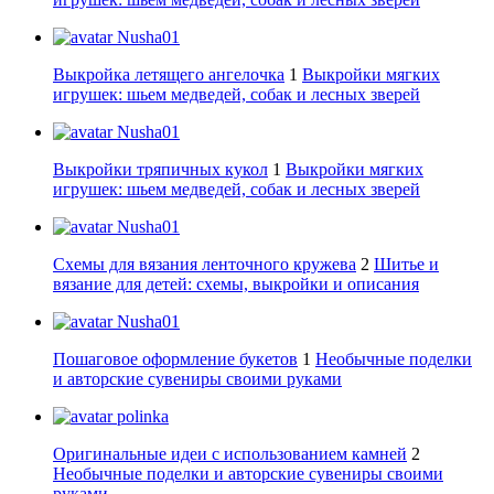
Nusha01
Выкройка летящего ангелочка
1
Выкройки мягких
игрушек: шьем медведей, собак и лесных зверей
Nusha01
Выкройки тряпичных кукол
1
Выкройки мягких
игрушек: шьем медведей, собак и лесных зверей
Nusha01
Схемы для вязания ленточного кружева
2
Шитье и
вязание для детей: схемы, выкройки и описания
Nusha01
Пошаговое оформление букетов
1
Необычные поделки
и авторские сувениры своими руками
polinka
Оригинальные идеи с использованием камней
2
Необычные поделки и авторские сувениры своими
руками