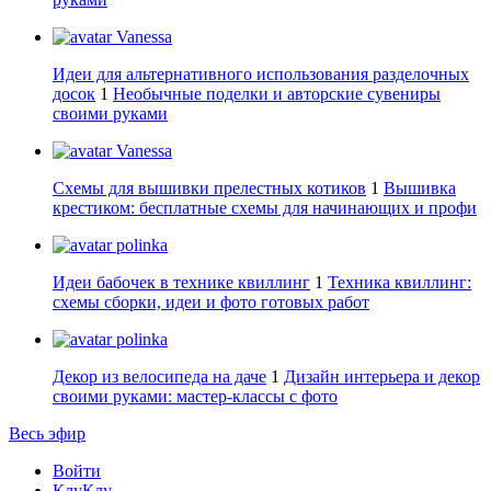
Vanessa
Идеи для альтернативного использования разделочных
досок
1
Необычные поделки и авторские сувениры
своими руками
Vanessa
Схемы для вышивки прелестных котиков
1
Вышивка
крестиком: бесплатные схемы для начинающих и профи
polinka
Идеи бабочек в технике квиллинг
1
Техника квиллинг:
схемы сборки, идеи и фото готовых работ
polinka
Декор из велосипеда на даче
1
Дизайн интерьера и декор
своими руками: мастер-классы с фото
Весь эфир
Войти
КлуКлу