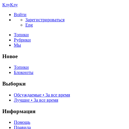
КлуКлу
Войти
Зарегистрироваться
Eng
Топики
Рубрики
Мы
Новое
Топики
Блокноты
Выборки
Обсуждаемые • За все время
Лучшие • За все время
Информация
Помощь
Правила