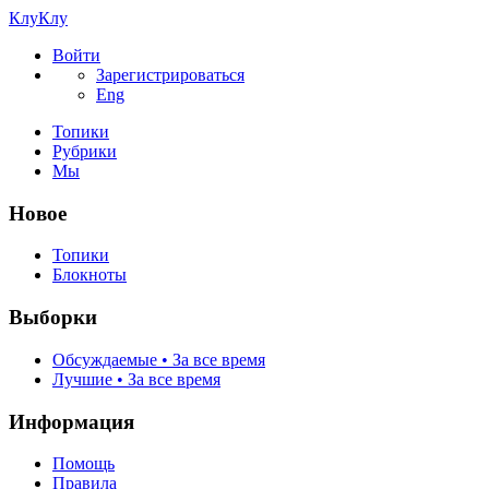
КлуКлу
Войти
Зарегистрироваться
Eng
Топики
Рубрики
Мы
Новое
Топики
Блокноты
Выборки
Обсуждаемые • За все время
Лучшие • За все время
Информация
Помощь
Правила