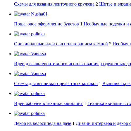
Схемы для вязания ленточного кружева
2
Шитье и вязани
Nusha01
Пошаговое оформление букетов
1
Необычные поделки и 
polinka
Оригинальные идеи с использованием камней
2
Необычны
Vanessa
Идеи для альтернативного использования разделочных д
Vanessa
Схемы для вышивки прелестных котиков
1
Вышивка крес
polinka
Идеи бабочек в технике квиллинг
1
Техника квиллинг: сх
polinka
Декор из велосипеда на даче
1
Дизайн интерьера и декор 