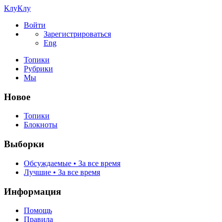
КлуКлу
Войти
Зарегистрироваться
Eng
Топики
Рубрики
Мы
Новое
Топики
Блокноты
Выборки
Обсуждаемые • За все время
Лучшие • За все время
Информация
Помощь
Правила