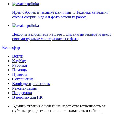
polinka
Идеи бабочек в технике квиллинг
1
Техника квиллинг:
схемы сборки, идеи и фото готовых работ
polinka
Декор из велосипеда на даче
1
Дизайн интерьера и декор
своими руками: мастер-классы с фото
Весь эфир
Войти
КлуКлу
Рубрики
Помощь
Правила
Соглашение
Конфиденциальность
Рекомендации
Поддержка
В версию для ПК
Администрация cluclu.ru не несет ответственность за
публикации, размещенные пользователями сайта.