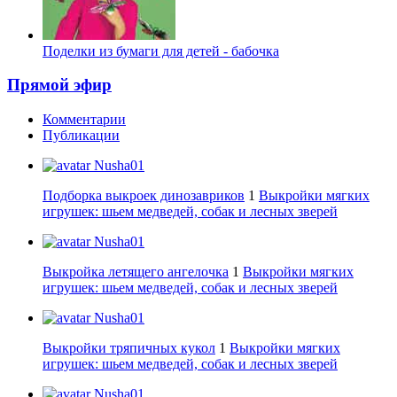
Поделки из бумаги для детей - бабочка
Прямой эфир
Комментарии
Публикации
Nusha01
Подборка выкроек динозавриков
1
Выкройки мягких
игрушек: шьем медведей, собак и лесных зверей
Nusha01
Выкройка летящего ангелочка
1
Выкройки мягких
игрушек: шьем медведей, собак и лесных зверей
Nusha01
Выкройки тряпичных кукол
1
Выкройки мягких
игрушек: шьем медведей, собак и лесных зверей
Nusha01