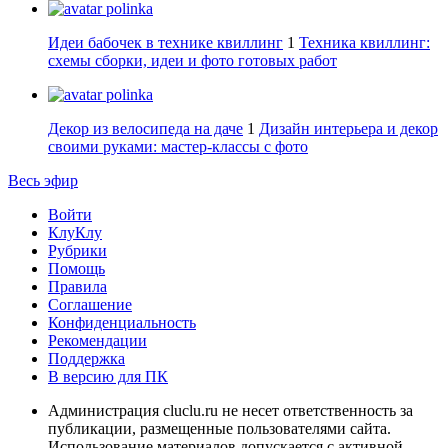
polinka
Идеи бабочек в технике квиллинг
1
Техника квиллинг:
схемы сборки, идеи и фото готовых работ
polinka
Декор из велосипеда на даче
1
Дизайн интерьера и декор
своими руками: мастер-классы с фото
Весь эфир
Войти
КлуКлу
Рубрики
Помощь
Правила
Соглашение
Конфиденциальность
Рекомендации
Поддержка
В версию для ПК
Администрация cluclu.ru не несет ответственность за
публикации, размещенные пользователями сайта.
Использование материалов допускается с активной