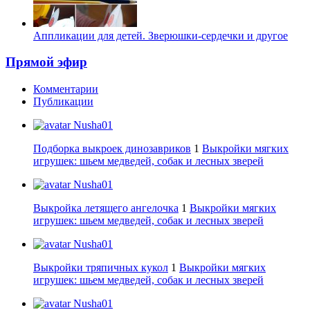
Аппликации для детей. Зверюшки-сердечки и другое
Прямой эфир
Комментарии
Публикации
Nusha01
Подборка выкроек динозавриков
1
Выкройки мягких
игрушек: шьем медведей, собак и лесных зверей
Nusha01
Выкройка летящего ангелочка
1
Выкройки мягких
игрушек: шьем медведей, собак и лесных зверей
Nusha01
Выкройки тряпичных кукол
1
Выкройки мягких
игрушек: шьем медведей, собак и лесных зверей
Nusha01