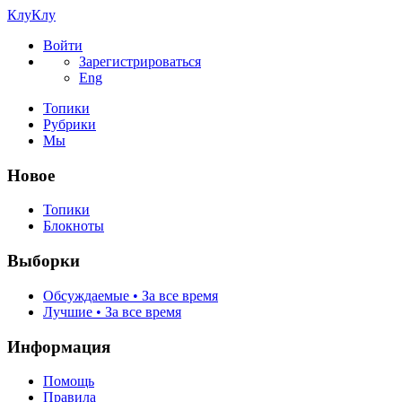
КлуКлу
Войти
Зарегистрироваться
Eng
Топики
Рубрики
Мы
Новое
Топики
Блокноты
Выборки
Обсуждаемые • За все время
Лучшие • За все время
Информация
Помощь
Правила