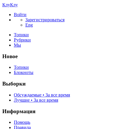
КлуКлу
Войти
Зарегистрироваться
Eng
Топики
Рубрики
Мы
Новое
Топики
Блокноты
Выборки
Обсуждаемые • За все время
Лучшие • За все время
Информация
Помощь
Правила