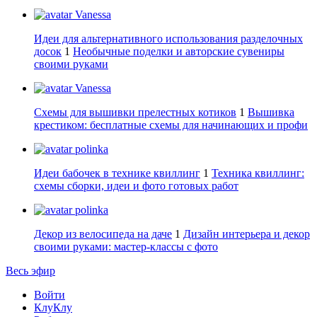
Vanessa
Идеи для альтернативного использования разделочных
досок
1
Необычные поделки и авторские сувениры
своими руками
Vanessa
Схемы для вышивки прелестных котиков
1
Вышивка
крестиком: бесплатные схемы для начинающих и профи
polinka
Идеи бабочек в технике квиллинг
1
Техника квиллинг:
схемы сборки, идеи и фото готовых работ
polinka
Декор из велосипеда на даче
1
Дизайн интерьера и декор
своими руками: мастер-классы с фото
Весь эфир
Войти
КлуКлу