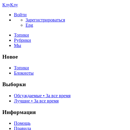
КлуКлу
Войти
Зарегистрироваться
Eng
Топики
Рубрики
Мы
Новое
Топики
Блокноты
Выборки
Обсуждаемые • За все время
Лучшие • За все время
Информация
Помощь
Правила