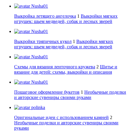
Nusha01
Выкройка летящего ангелочка
1
Выкройки мягких
игрушек: шьем медведей, собак и лесных зверей
Nusha01
Выкройки тряпичных кукол
1
Выкройки мягких
игрушек: шьем медведей, собак и лесных зверей
Nusha01
Схемы для вязания ленточного кружева
2
Шитье и
вязание для детей: схемы, выкройки и описания
Nusha01
Пошаговое оформление букетов
1
Необычные поделки
и авторские сувениры своими руками
polinka
Оригинальные идеи с использованием камней
2
Необычные поделки и авторские сувениры своими
руками