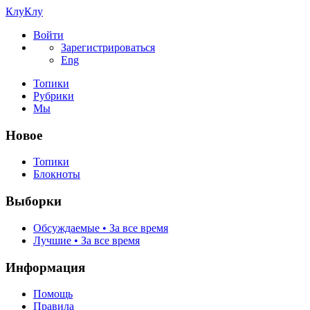
КлуКлу
Войти
Зарегистрироваться
Eng
Топики
Рубрики
Мы
Новое
Топики
Блокноты
Выборки
Обсуждаемые • За все время
Лучшие • За все время
Информация
Помощь
Правила