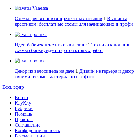
Vanessa
Схемы для вышивки прелестных котиков
1
Вышивка
крестиком: бесплатные схемы для начинающих и профи
polinka
Идеи бабочек в технике квиллинг
1
Техника квиллинг:
схемы сборки, идеи и фото готовых работ
polinka
Декор из велосипеда на даче
1
Дизайн интерьера и декор
своими руками: мастер-классы с фото
Весь эфир
Войти
КлуКлу
Рубрики
Помощь
Правила
Соглашение
Конфиденциальность
Рекомендации